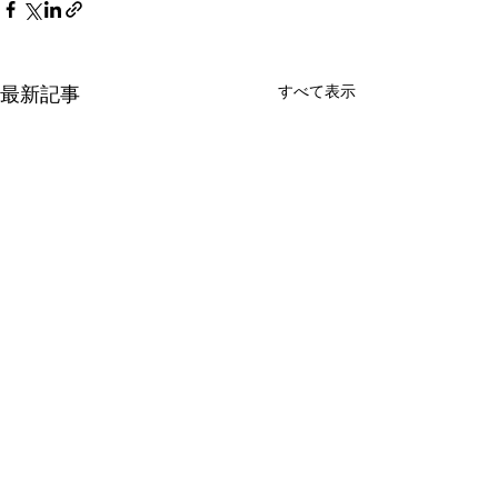
最新記事
すべて表示
第95回日本整形外科学会
国立がん研究セ
学術総会に登壇
ん対策研究所と
学人間科学学術
2022年5月22日（日）神戸コ
2022年4月27日