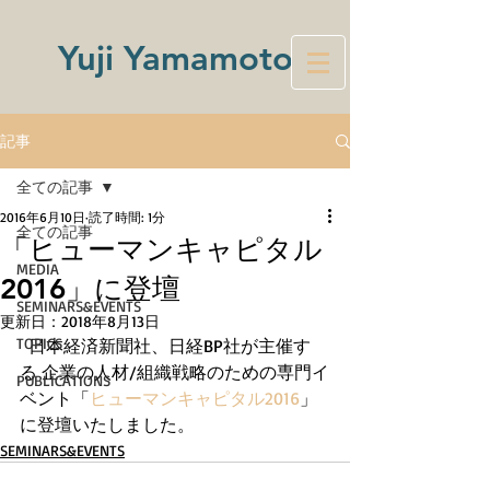
Yuji Yamamoto
記事
全ての記事
2016年6月10日
読了時間: 1分
全ての記事
「ヒューマンキャピタル
MEDIA
2016」に登壇
SEMINARS&EVENTS
更新日：
2018年8月13日
TOPICS
  日本経済新聞社、日経BP社が主催す
る 企業の人材/組織戦略のための専門イ
PUBLICATIONS
ベント「
ヒューマンキャピタル2016
」
に登壇いたしました。
SEMINARS&EVENTS