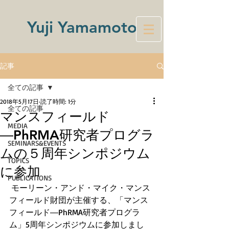
Yuji Yamamoto
記事
全ての記事
2018年5月17日
読了時間: 1分
全ての記事
マンスフィールド
MEDIA
―PhRMA研究者プログラ
SEMINARS&EVENTS
ムの５周年シンポジウム
TOPICS
に参加
PUBLICATIONS
 モーリーン・アンド・マイク・マンス
フィールド財団が主催する、「マンス
フィールド―PhRMA研究者プログラ
ム」5周年シンポジウムに参加しまし