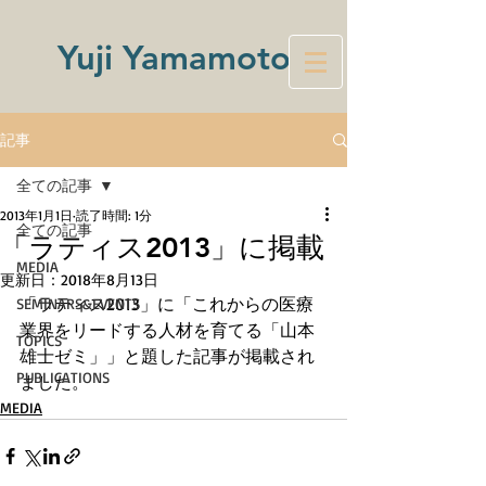
Yuji Yamamoto
記事
全ての記事
2013年1月1日
読了時間: 1分
全ての記事
「ラティス2013」に掲載
MEDIA
更新日：
2018年8月13日
「ラティス2013」に「これからの医療
SEMINARS&EVENTS
業界をリードする人材を育てる「山本
TOPICS
雄士ゼミ」」と題した記事が掲載され
PUBLICATIONS
ました。
MEDIA