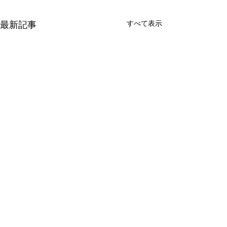
最新記事
すべて表示
G20 保健大臣会合のプロ
「東洋経済オン
モーションビデオに出演
に鼎談が掲載
2019年10月19日～20日に開催
8月28日、「東洋
コメント
される、G20 保健大臣会合の
イン」に参議院議