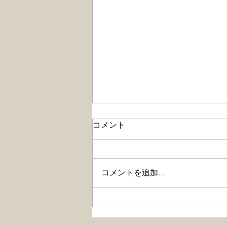
参議院自民党幹事長・世耕弘
コメント
成氏との対談が「東洋経済オ
ンライン」に掲載
2020年7月24日、「東洋経済オン
ライン」に参議院自民党幹事長・
コメントを追加…
世耕弘成氏との対談が掲載されま
した。 今回の対談は、世耕弘成
参院幹事長、加藤勝信厚生労働大
臣が顧問を務める議連「明るい社
会保障改革推進議員連盟」に山本