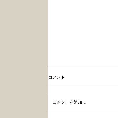
参議院自民党幹事長・世耕弘
コメント
成氏との対談が「東洋経済オ
ンライン」に掲載
2020年7月24日、「東洋経済オン
ライン」に参議院自民党幹事長・
コメントを追加…
世耕弘成氏との対談が掲載されま
した。 今回の対談は、世耕弘成
参院幹事長、加藤勝信厚生労働大