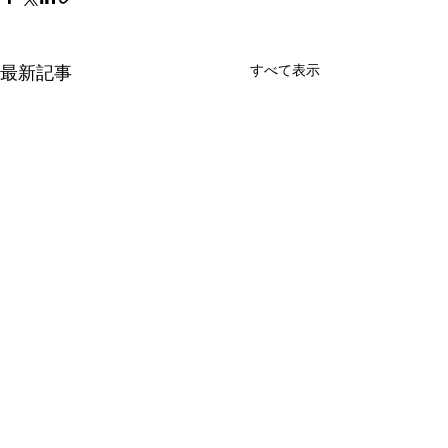
最新記事
すべて表示
第95回日本整形外科学会
国立がん研究セ
学術総会に登壇
ん対策研究所と
学人間科学学術
2022年5月22日（日）神戸コ
2022年4月27日
コメント
する「令和4年度