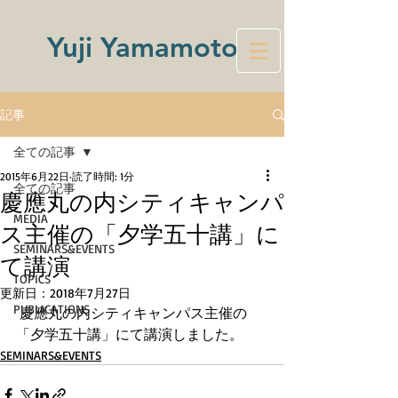
Yuji Yamamoto
記事
全ての記事
2015年6月22日
読了時間: 1分
全ての記事
慶應丸の内シティキャンパ
MEDIA
ス主催の「夕学五十講」に
SEMINARS&EVENTS
て講演
TOPICS
更新日：
2018年7月27日
PUBLICATIONS
 慶應丸の内シティキャンパス主催の
「夕学五十講」にて講演しました。 
SEMINARS&EVENTS