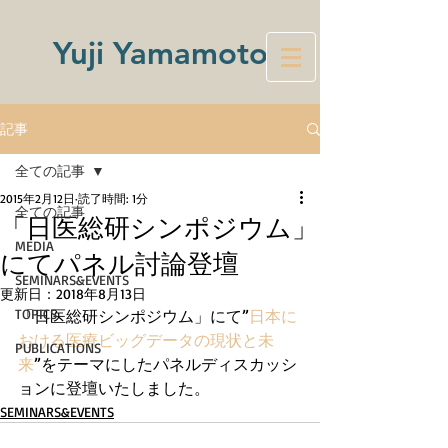
Yuji Yamamoto
記事
全ての記事
2015年2月12日
読了時間: 1分
全ての記事
「日医総研シンポジウム」
MEDIA
にてパネル討論登壇
SEMINARS&EVENTS
更新日：
2018年8月13日
TOPICS
「日医総研シンポジウム」にて”
日本に
おける医療ビッグデータの現状と未
PUBLICATIONS
来
”をテーマにしたパネルディスカッシ
ョンに登壇いたしました。
SEMINARS&EVENTS