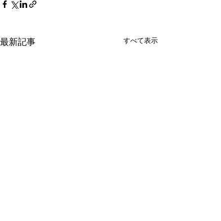
最新記事
すべて表示
第95回日本整形外科学会
国立がん研究セ
学術総会に登壇
ん対策研究所と
学人間科学学術
2022年5月22日（日）神戸コ
2022年4月27日