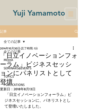
Yuji Yamamoto
記事
全ての記事
2014年10月30日
読了時間: 1分
全ての記事
「日立イノベーションフォ
MEDIA
ーラム」ビジネスセッシ
SEMINARS&EVENTS
ョンにパネリストとして
TOPICS
登壇
PUBLICATIONS
更新日：
2018年8月13日
 「日立イノベーションフォーラム」ビ
ジネスセッションに、パネリストとし
て登壇いたしました。 