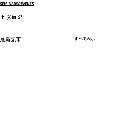
SEMINARS&EVENTS
最新記事
すべて表示
第95回日本整形外科学会
国立がん研究セ