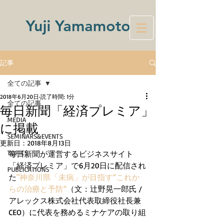
Yuji Yamamoto
記事
全ての記事
2018年6月20日
読了時間: 1分
全ての記事
毎日新聞「経済プレミア」
MEDIA
に掲載
SEMINARS&EVENTS
更新日：
2018年8月13日
TOPICS
毎日新聞が運営するビジネスサイト
「経済プレミア」で6月20日に配信され
PUBLICATIONS
た
"神奈川県「未病」が目指す“これか
らの治療と予防”
（文：辻野晃一郎氏 / 
アレックス株式会社代表取締役社長兼
CEO）に代表を務めるミナケアの取り組