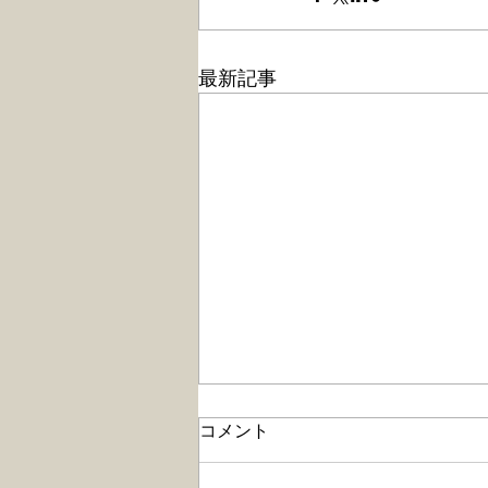
最新記事
神奈川連合会が主催する「健
コメント
康企業宣言事業説明会」に登
壇