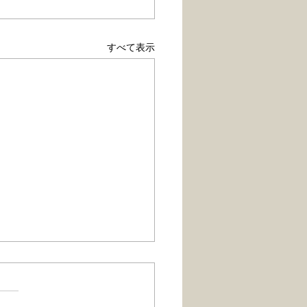
すべて表示
がん研究センターがん対
究所と早稲田大学人間科
術院が主催する「令和4