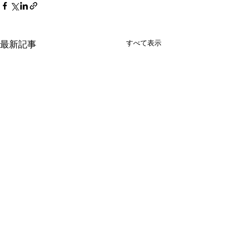
最新記事
すべて表示
G20 保健大臣会合のプロ
「東洋経済オン
モーションビデオに出演
に鼎談が掲載