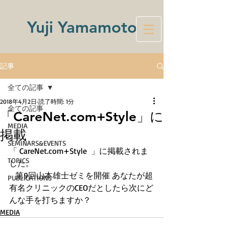
Yuji Yamamoto
記事
全ての記事
2018年4月2日
読了時間: 1分
全ての記事
「CareNet.com+Style」に
MEDIA
掲載
SEMINARS&EVENTS
「 CareNet.com+Style  」に掲載されま
TOPICS
した。
   第9回山本雄士ゼミを開催 あなたが超
PUBLICATIONS
有名クリニックのCEOだとしたら次にど
んな手を打ちますか？ 
MEDIA