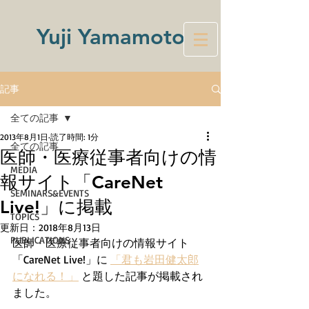
Yuji Yamamoto
記事
全ての記事
2013年8月1日
読了時間: 1分
全ての記事
医師・医療従事者向けの情
MEDIA
報サイト「CareNet
SEMINARS&EVENTS
Live!」に掲載
TOPICS
更新日：
2018年8月13日
PUBLICATIONS
医師・医療従事者向けの情報サイト
「CareNet Live!」に 
「君も岩田健太郎
になれる！」
 と題した記事が掲載され
ました。