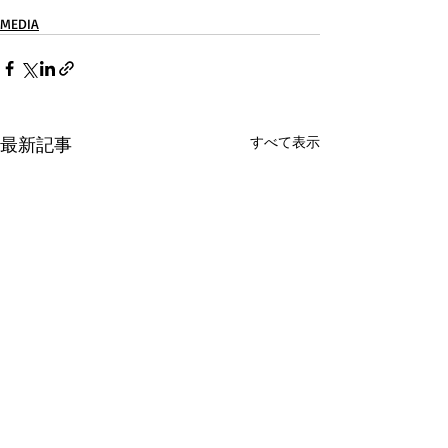
MEDIA
最新記事
すべて表示
G20 保健大臣会合のプロ
「東洋経済オン