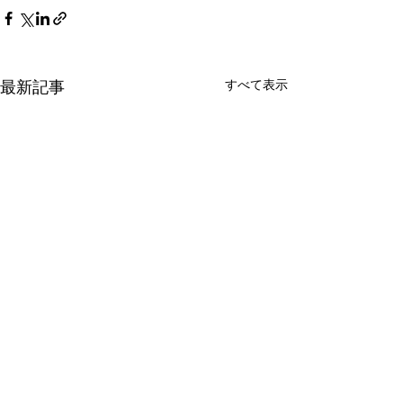
最新記事
すべて表示
第95回日本整形外科学会
国立がん研究セ
学術総会に登壇
ん対策研究所と
学人間科学学術