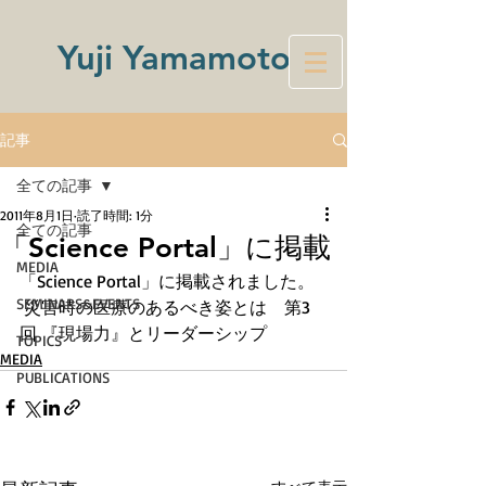
Yuji Yamamoto
記事
全ての記事
2011年8月1日
読了時間: 1分
全ての記事
「Science Portal」に掲載
MEDIA
「Science Portal」に掲載されました。
SEMINARS&EVENTS
 災害時の医療のあるべき姿とは　第3
回 『現場力』とリーダーシップ 
TOPICS
MEDIA
PUBLICATIONS