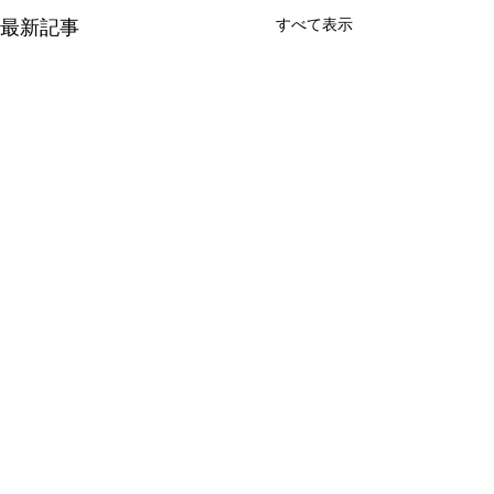
最新記事
すべて表示
G20 保健大臣会合のプロ
「東洋経済オン
モーションビデオに出演
に鼎談が掲載
2019年10月19日～20日に開催
8月28日、「東洋
コメント
される、G20 保健大臣会合の
イン」に参議院議
プロモーションビデオに代表
氏、カリフォルニ