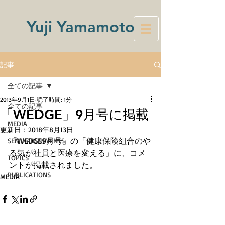
Yuji Yamamoto
記事
全ての記事
2013年9月1日
読了時間: 1分
全ての記事
「WEDGE」9月号に掲載
MEDIA
更新日：
2018年8月13日
「WEDGE9月号」の「健康保険組合のや
SEMINARS&EVENTS
る気が社員と医療を変える」に、コメ
TOPICS
ントが掲載されました。 
PUBLICATIONS
MEDIA