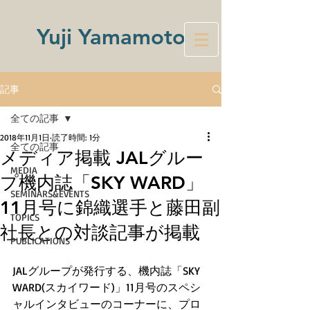
Yuji Yamamoto
記事
全ての記事
2018年11月1日
読了時間: 1分
全ての記事
メディア掲載 JALグルー
MEDIA
プ機内誌「SKY WARD」
SEMINARS&EVENTS
11月号に錦織選手と藤田副
TOPICS
社長との対談記事が掲載
PUBLICATIONS
JALグループが発行する、機内誌「SKY 
WARD(スカイワード)」11月号のスペシ
ャルインタビューのコーナーに、プロ